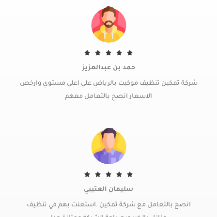
R





a
حمد بن عبدالعزيز
t
شركة تمكين تنظيف موكيت بالرياض علي اعلي مستوي وارخص
e
d
الاسعار انصح بالتعامل معهم
5
o
u
t
o
f
5
R





a
سليمان العتيبي
t
انصح بالتعامل مع شركة تمكين .استعنت بهم في تنظيف
e
d