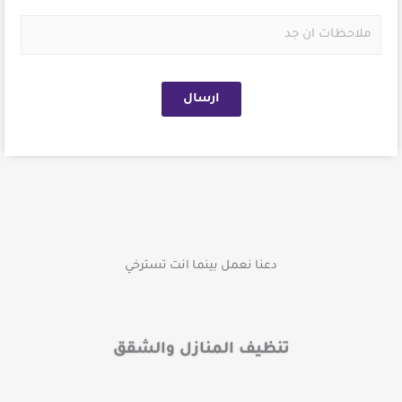
e
r
N
*
v
o
i
t
c
s
ارسال
e
s
*
دعنا نعمل بينما انت تسترخي
تنظيف المنازل والشقق