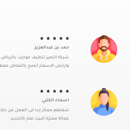
R





a
حمد بن عبدالعزيز
t
e
شركة التميز تنظيف موكيت بالرياض
d
وارخص الاسعار انصح بالتعامل معه
5
o
u
t
R





o
a
اسماء الكتبي
f
t
5
e
شغلهم ممتاز جدا فى العمل من خلا
d
عمالة ممتزة البيت صار كالجديد
5
o