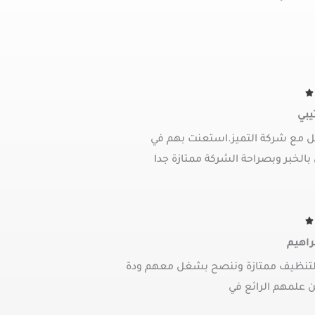
R

a
يبي
t
e
ل مع شركة التميز.استعنت بهم في
d
الخبر وبصراحة الشركة ممتازة جدا
5
o
u
t
R

o
a
راهيم
f
t
5
e
لتنظيف ممتازة وننصح بشغل معهم ودة
d
ن علمهم الرائع في
5
o