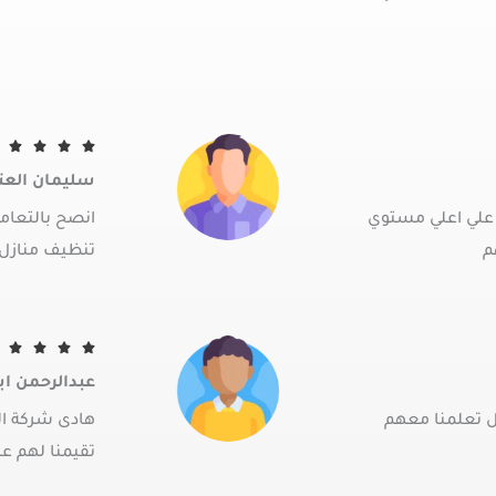




سليمان العت
 علي اعلي مستوي
انصح بالتعام
م
تنظيف منازل ب




عبدالرحمن اب
ل تعلمنا معهم
هادى شركة ا
تقيمنا لهم ع