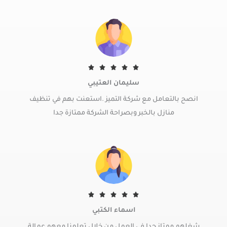
o
u
t
o
f
5
R





a
سليمان العتيبي
t
انصح بالتعامل مع شركة التميز .استعنت بهم في تنظيف
e
d
منازل بالخبر وبصراحة الشركة ممتازة جدا
5
o
u
t
o
f
5
R





a
اسماء الكتبي
t
شغلهم ممتاز جدا فى العمل من خلال تعلمنا معهم عمالة