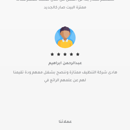
e
d
ممتزة البيت صار كالجديد
5
o
u
t
o
f
5
R





a
عبدالرحمن ابراهيم
t
هادى شركة التنظيف ممتازة وننصح بشغل معهم ودة تقيمنا
e
d
لهم عن علمهم الرائع في
5
o
u
t
o
f
عملائنا
5